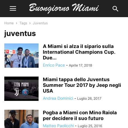
Home
Tags
Juventus
juventus
A Miami si alza il sipario sulla
International Champions Cup.
Due...
Enrico Pace
-
Aprile 17, 2018
Miami tappa dello Juventus
Summer Tour 2017 by Jeep negli
USA
Andrea Dominici
-
Luglio 26, 2017
Pogba a Miami con Mino Raiola
per decidere il suo futuro
Matteo Paolicchi
-
Luglio 25, 2016