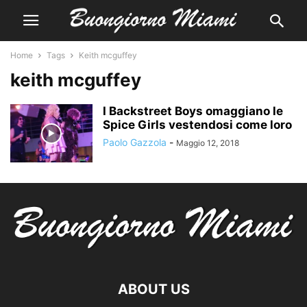
Home
Tags
Keith mcguffey
keith mcguffey
I Backstreet Boys omaggiano le
Spice Girls vestendosi come loro
Paolo Gazzola
-
Maggio 12, 2018
ABOUT US