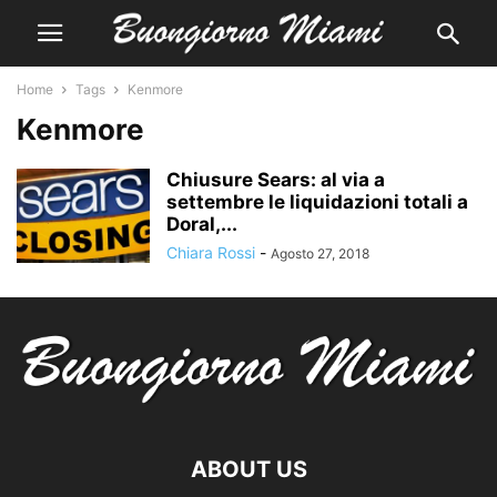
Home
Tags
Kenmore
Kenmore
Chiusure Sears: al via a
settembre le liquidazioni totali a
Doral,...
Chiara Rossi
-
Agosto 27, 2018
ABOUT US