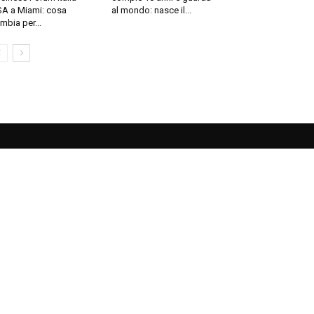
A a Miami: cosa
al mondo: nasce il...
mbia per...