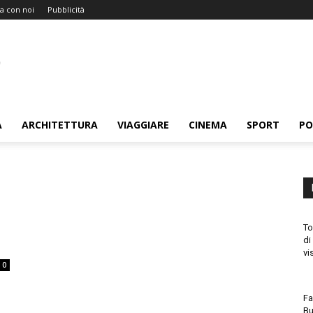
a con noi
Pubblicità
A
ARCHITETTURA
VIAGGIARE
CINEMA
SPORT
PO
To
di
vi
0
Fa
Bu