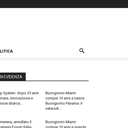
LITICA
IN EVIDENZA
p System: dopo 25 anni
Buongiorno Miami
 mare, innovazione e
compie 10 anni e nasce
sione sbarca...
Buongiorno Panama: il
network...
rnesina, annullato il
Buongiorno Miami
siness Forum Italia-
compie 10 anni e guarda