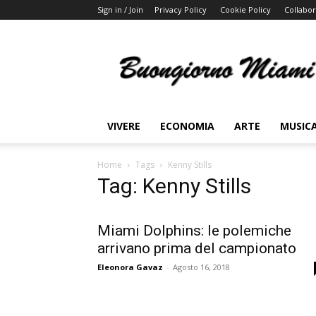
Sign in / Join
Privacy Policy
Cookie Policy
Collabor
Buongiorno
Miami
VIVERE
ECONOMIA
ARTE
MUSIC
Home
Tags
Kenny Stills
Tag: Kenny Stills
Miami Dolphins: le polemiche
arrivano prima del campionato
Eleonora Gavaz
-
Agosto 16, 2018