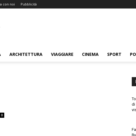
a con noi
Pubblicità
A
ARCHITETTURA
VIAGGIARE
CINEMA
SPORT
PO
To
di
vi
0
Fa
Bu