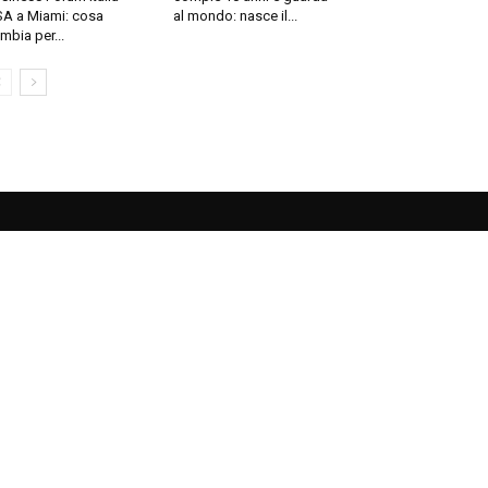
A a Miami: cosa
al mondo: nasce il...
mbia per...