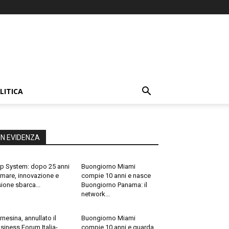
LITICA
IN EVIDENZA
p System: dopo 25 anni
Buongiorno Miami
 mare, innovazione e
compie 10 anni e nasce
sione sbarca...
Buongiorno Panama: il
network...
rnesina, annullato il
Buongiorno Miami
siness Forum Italia-
compie 10 anni e guarda