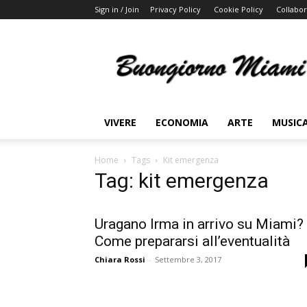
Sign in / Join
Privacy Policy
Cookie Policy
Collabor
Buongiorno
Miami
VIVERE
ECONOMIA
ARTE
MUSIC
Home
Tags
Kit emergenza
Tag: kit emergenza
Uragano Irma in arrivo su Miami?
Come prepararsi all’eventualità
Chiara Rossi
-
Settembre 3, 2017