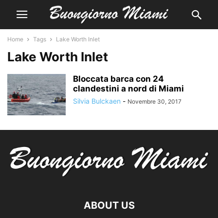
Home
Tags
Lake Worth Inlet
Lake Worth Inlet
Bloccata barca con 24
clandestini a nord di Miami
Silvia Bulckaen
-
Novembre 30, 2017
ABOUT US