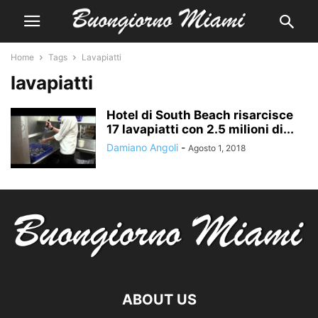
Home
Tags
Lavapiatti
lavapiatti
Hotel di South Beach risarcisce
17 lavapiatti con 2.5 milioni di...
Damiano Angoli
-
Agosto 1, 2018
ABOUT US