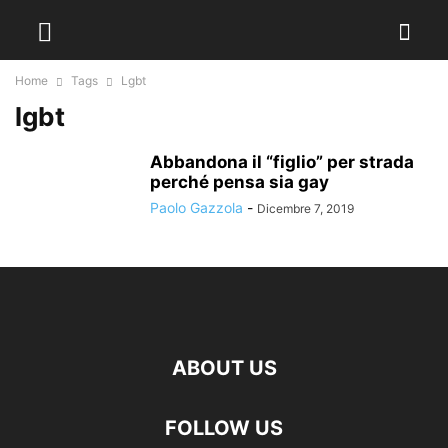
Home
Tags
Lgbt
lgbt
Abbandona il “figlio” per strada
perché pensa sia gay
Paolo Gazzola
-
Dicembre 7, 2019
ABOUT US
FOLLOW US