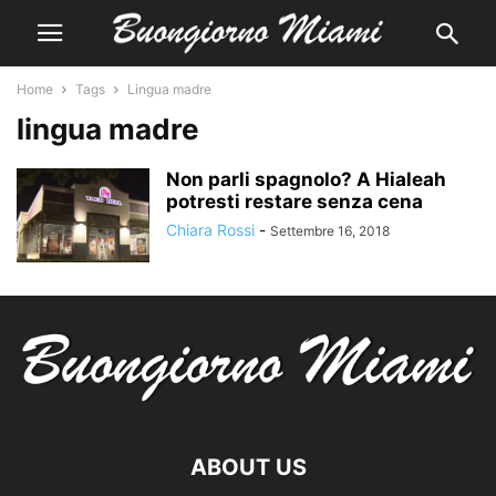
Home
Tags
Lingua madre
lingua madre
Non parli spagnolo? A Hialeah
potresti restare senza cena
Chiara Rossi
-
Settembre 16, 2018
ABOUT US