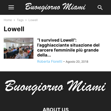
Home
Tags
Lowell
Lowell
“I survived Lowell”:
l’agghiacciante situazione del
carcere femminile più grande
della...
Roberta Fioretti
-
Agosto 20, 2018
ABOUT US