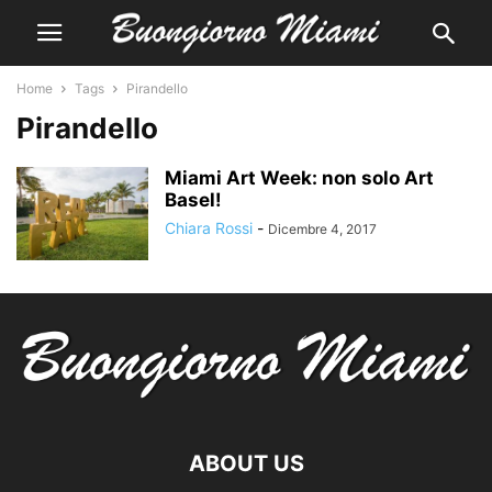
Home
Tags
Pirandello
Pirandello
Miami Art Week: non solo Art
Basel!
Chiara Rossi
-
Dicembre 4, 2017
ABOUT US