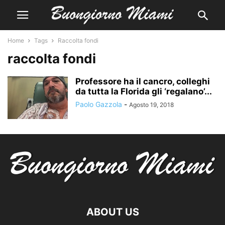
Home
Tags
Raccolta fondi
raccolta fondi
Professore ha il cancro, colleghi
da tutta la Florida gli ‘regalano’...
Paolo Gazzola
-
Agosto 19, 2018
ABOUT US