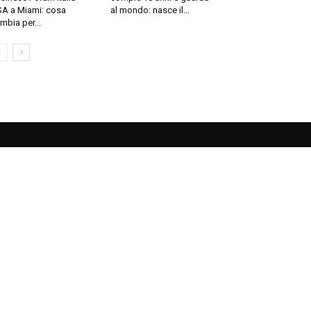
A a Miami: cosa
al mondo: nasce il...
mbia per...