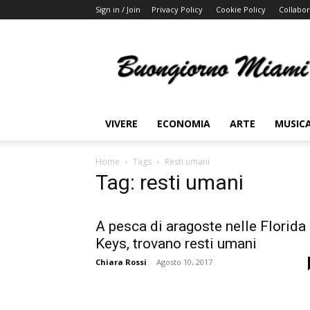
Sign in / Join
Privacy Policy
Cookie Policy
Collabor
Buongiorno
Miami
VIVERE
ECONOMIA
ARTE
MUSIC
Home
Tags
Resti umani
Tag: resti umani
A pesca di aragoste nelle Florida
Keys, trovano resti umani
Chiara Rossi
-
Agosto 10, 2017