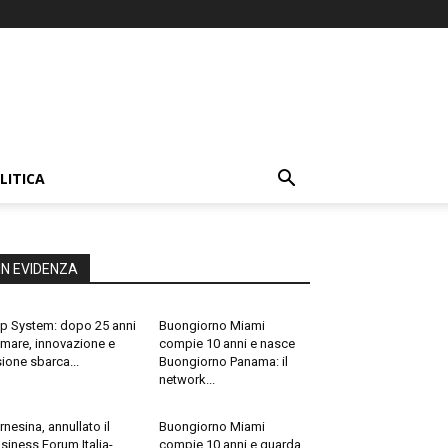
LITICA
IN EVIDENZA
p System: dopo 25 anni
Buongiorno Miami
 mare, innovazione e
compie 10 anni e nasce
sione sbarca...
Buongiorno Panama: il
network...
rnesina, annullato il
Buongiorno Miami
siness Forum Italia-
compie 10 anni e guarda