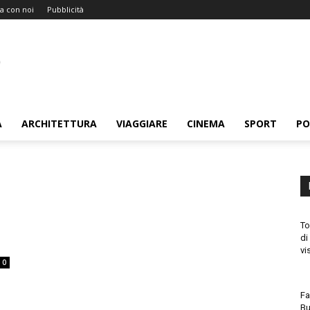
a con noi
Pubblicità
A
ARCHITETTURA
VIAGGIARE
CINEMA
SPORT
PO
To
di
vi
0
Fa
Bu