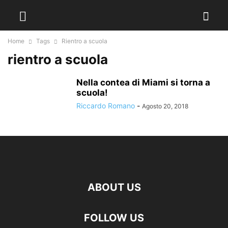
Home
Tags
Rientro a scuola
rientro a scuola
Nella contea di Miami si torna a
scuola!
Riccardo Romano
-
Agosto 20, 2018
ABOUT US
FOLLOW US