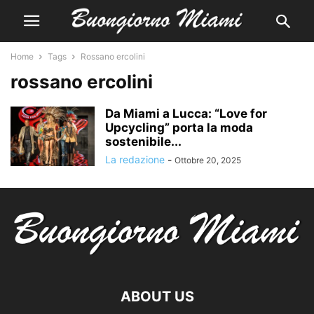
Home
Tags
Rossano ercolini
rossano ercolini
Da Miami a Lucca: “Love for
Upcycling” porta la moda
sostenibile...
La redazione
-
Ottobre 20, 2025
ABOUT US