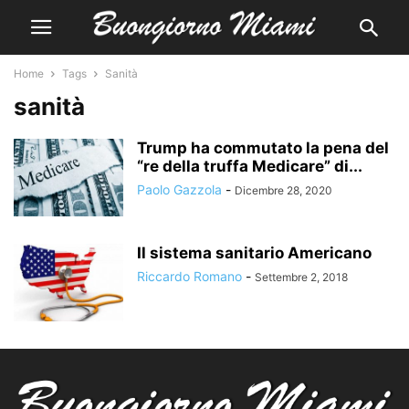
Home
Tags
Sanità
sanità
Trump ha commutato la pena del
“re della truffa Medicare” di...
Paolo Gazzola
-
Dicembre 28, 2020
Il sistema sanitario Americano
Riccardo Romano
-
Settembre 2, 2018