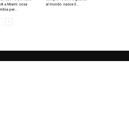
A a Miami: cosa
al mondo: nasce il...
mbia per...