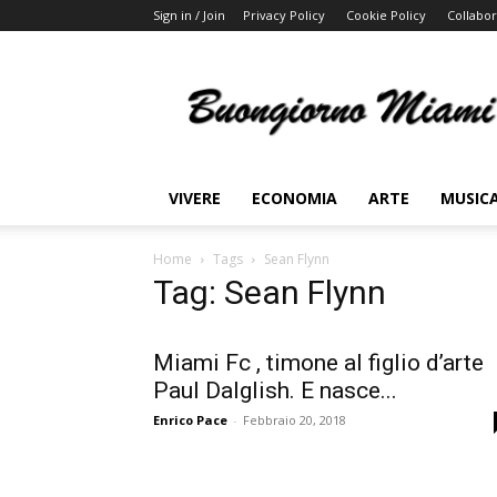
Sign in / Join
Privacy Policy
Cookie Policy
Collabor
Buongiorno
Miami
VIVERE
ECONOMIA
ARTE
MUSIC
Home
Tags
Sean Flynn
Tag: Sean Flynn
Miami Fc , timone al figlio d’arte
Paul Dalglish. E nasce...
Enrico Pace
-
Febbraio 20, 2018