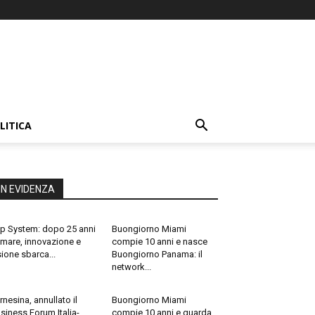
LITICA
IN EVIDENZA
p System: dopo 25 anni
Buongiorno Miami
 mare, innovazione e
compie 10 anni e nasce
sione sbarca...
Buongiorno Panama: il
network...
rnesina, annullato il
Buongiorno Miami
siness Forum Italia-
compie 10 anni e guarda