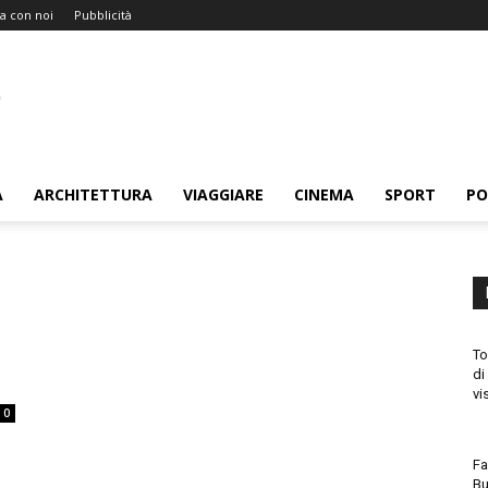
a con noi
Pubblicità
A
ARCHITETTURA
VIAGGIARE
CINEMA
SPORT
PO
To
di
vi
0
Fa
Bu