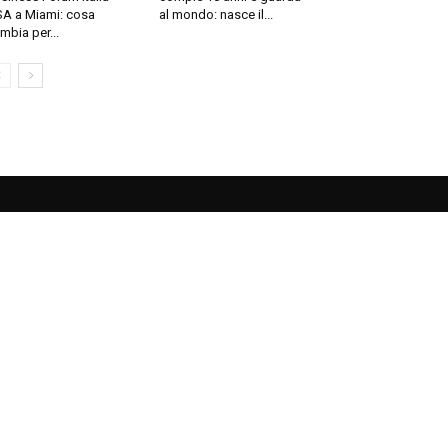
A a Miami: cosa
al mondo: nasce il...
mbia per...