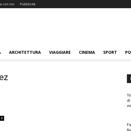
a con noi
Pubblicità
A
ARCHITETTURA
VIAGGIARE
CINEMA
SPORT
PO
uez
To
di
vi
0
Fa
Bu