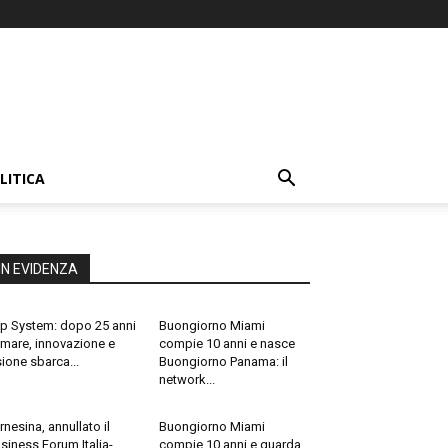
LITICA
IN EVIDENZA
p System: dopo 25 anni
Buongiorno Miami
 mare, innovazione e
compie 10 anni e nasce
sione sbarca...
Buongiorno Panama: il
network...
rnesina, annullato il
Buongiorno Miami
siness Forum Italia-
compie 10 anni e guarda