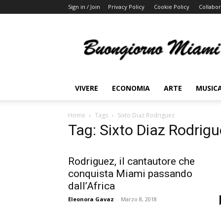
Sign in / Join
Privacy Policy
Cookie Policy
Collabor
Buongiorno
Miami
VIVERE
ECONOMIA
ARTE
MUSIC
Home
Tags
Sixto Diaz Rodriguez
Tag: Sixto Diaz Rodrig
Rodriguez, il cantautore che
conquista Miami passando
dall’Africa
Eleonora Gavaz
-
Marzo 8, 2018