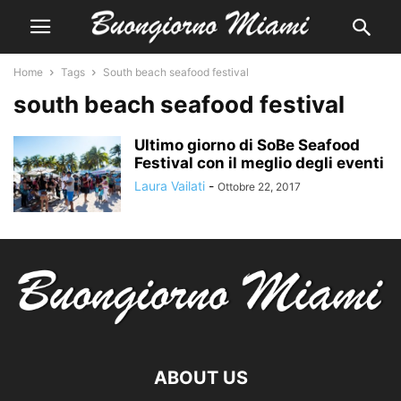
Home
Tags
South beach seafood festival
south beach seafood festival
Ultimo giorno di SoBe Seafood
Festival con il meglio degli eventi
Laura Vailati
-
Ottobre 22, 2017
ABOUT US