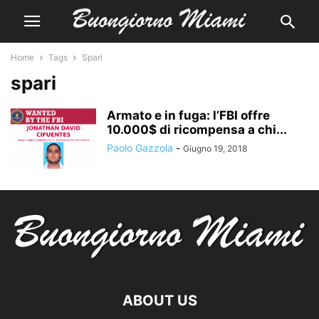
Home
Tags
Spari
spari
Armato e in fuga: l’FBI offre
10.000$ di ricompensa a chi...
Paolo Gazzola
-
Giugno 19, 2018
ABOUT US