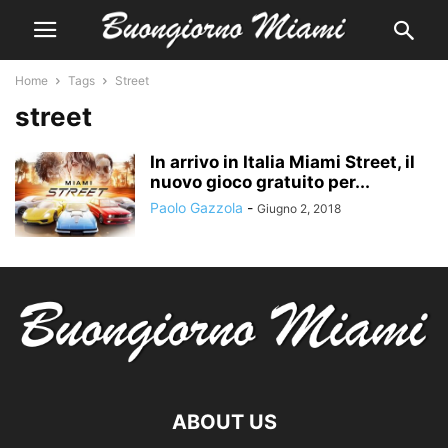
Home
Tags
Street
street
In arrivo in Italia Miami Street, il
nuovo gioco gratuito per...
Paolo Gazzola
-
Giugno 2, 2018
ABOUT US