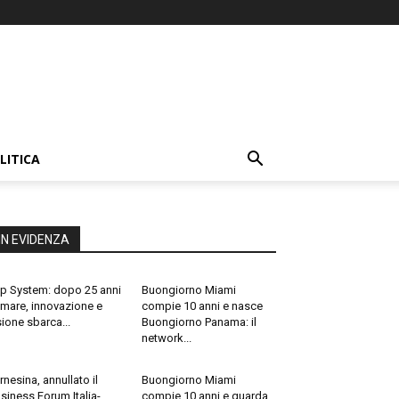
LITICA
IN EVIDENZA
p System: dopo 25 anni
Buongiorno Miami
 mare, innovazione e
compie 10 anni e nasce
sione sbarca...
Buongiorno Panama: il
network...
rnesina, annullato il
Buongiorno Miami
siness Forum Italia-
compie 10 anni e guarda