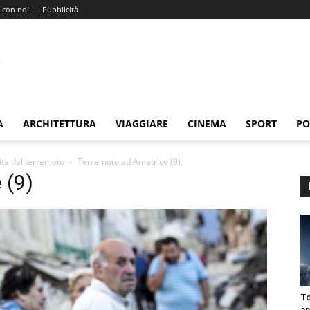
 con noi
Pubblicità
A
ARCHITETTURA
VIAGGIARE
CINEMA
SPORT
PO
rita dal terremoto
Terremoto ad Amatrice (9)
 (9)
To
an