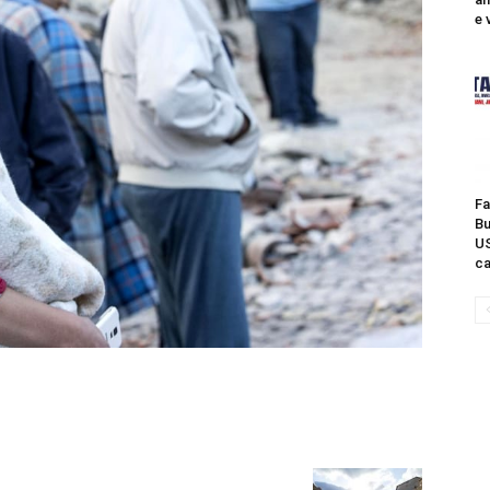
e 
Fa
Bu
US
ca