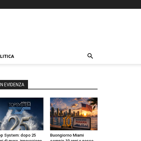
LITICA
IN EVIDENZA
p System: dopo 25
Buongiorno Miami
ni di mare, innovazione
compie 10 anni e nasce