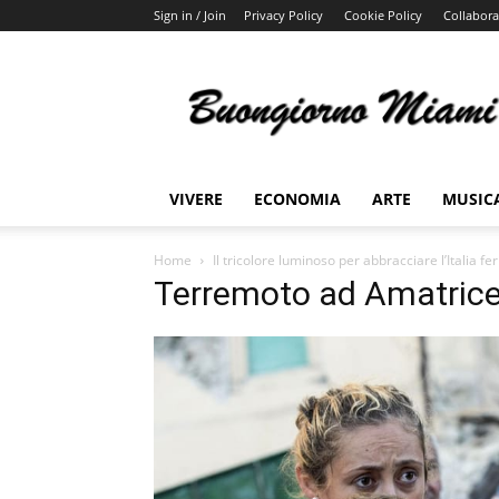
Sign in / Join
Privacy Policy
Cookie Policy
Collabora
Buongiorno
Miami
VIVERE
ECONOMIA
ARTE
MUSIC
Home
Il tricolore luminoso per abbracciare l’Italia fe
Terremoto ad Amatrice