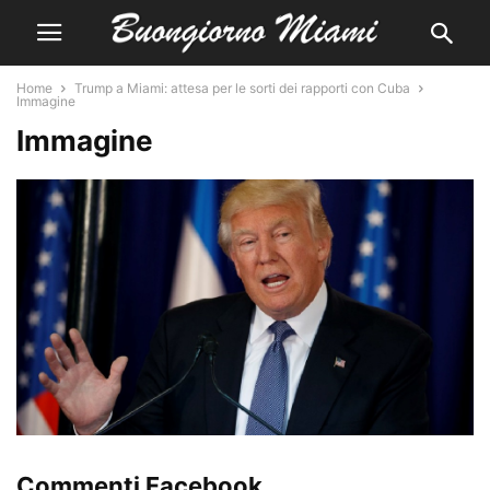
Home
Trump a Miami: attesa per le sorti dei rapporti con Cuba
Immagine
Immagine
Commenti Facebook