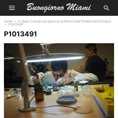
Home
U-Boat, il tempo più glamour di Miami sarà firmato Italo Fontana
P1013491
P1013491