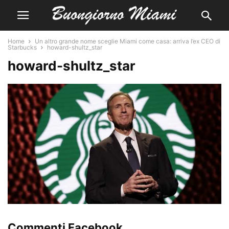
Home
Un altro grande nome sceglie Miami come casa: arriva l’ex CEO di
Starbucks
howard-shultz_star
howard-shultz_star
Commenti Facebook