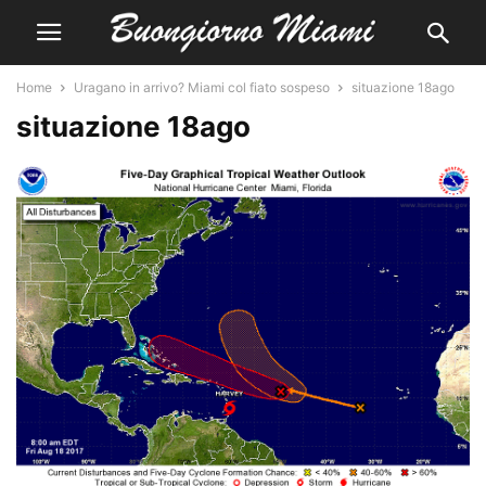
Home
Uragano in arrivo? Miami col fiato sospeso
situazione 18ago
situazione 18ago