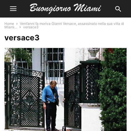
Home
Vent’anni fa moriva Gianni Versace, assassinato nella sua villa di
Miami…
versace3
versace3