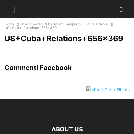
Home
In volo verso Cuba: Miami sempre più vicina all’isola!
US+Cuba+Relations+656x369
US+Cuba+Relations+656×369
Commenti Facebook
ABOUT US