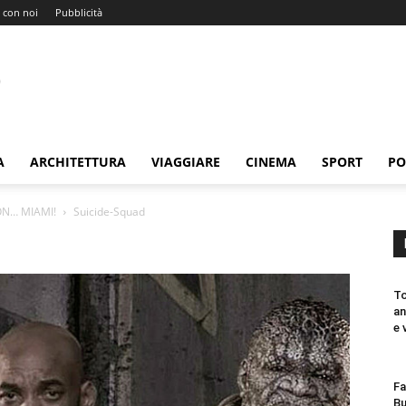
 con noi
Pubblicità
A
ARCHITETTURA
VIAGGIARE
CINEMA
SPORT
PO
ON… MIAMI!
Suicide-Squad
To
an
e 
Fa
Bu