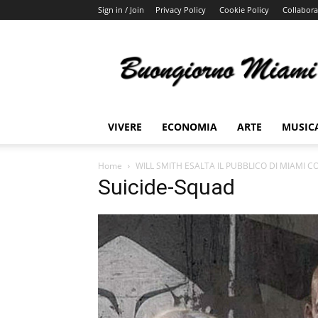
Sign in / Join
Privacy Policy
Cookie Policy
Collabora
Buongiorno
Miami
VIVERE
ECONOMIA
ARTE
MUSIC
Home
WILL SMITH ESALTA IL PUBBLICO DI MIAMI C
Suicide-Squad