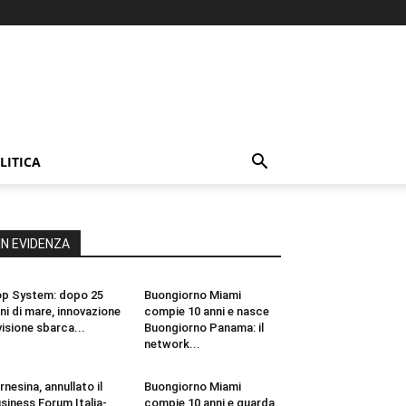
LITICA
IN EVIDENZA
p System: dopo 25
Buongiorno Miami
ni di mare, innovazione
compie 10 anni e nasce
visione sbarca...
Buongiorno Panama: il
network...
rnesina, annullato il
Buongiorno Miami
siness Forum Italia-
compie 10 anni e guarda