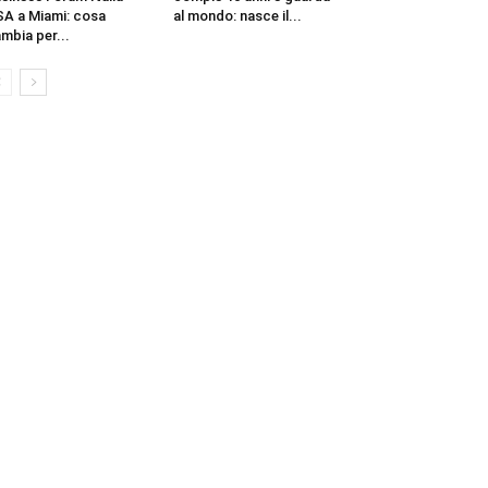
A a Miami: cosa
al mondo: nasce il...
mbia per...