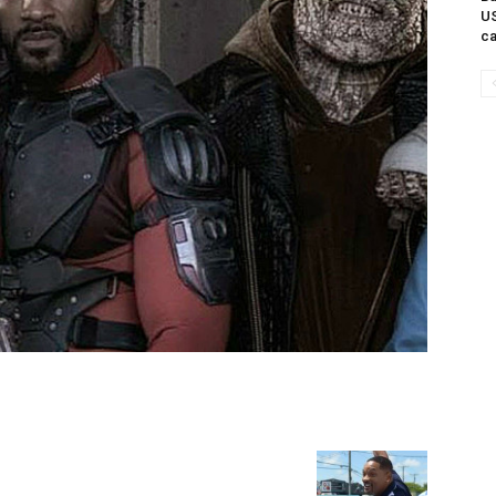
US
ca