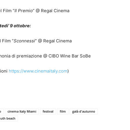
l Film “
Il Premio
” @ Regal Cinema
edi’ 9 ottobre:
 Film “
Sconnessi
” @ Regal Cinema
rimonia di premiazione @ CIBO Wine Bar SoBe
zioni
https://www.cinemaitaly.com
)
o
cinema Italy Miami
festival
film
galà d'autunno
outh beach