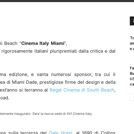
To
mi Beach “
Cinema Italy Miami
”,
an
e 
rigorosamente italiani pluripremiati dalla critica e dal
Fa
Bu
ima edizione, e vanta numerosi sponsor, tra cui il
US
tea di Miami Dade, prestigiose firme del design e della
ca
uest’anno si terranno al
Regal Cinema di South Beach
,
Road.
temente inaugurato. Sara’ la nuova sede di XVI Cinema Italy.
pre sulla terrazza del
Gale Hotel
, al 1690 di Collins