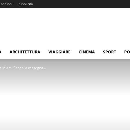
 con noi
Pubblicità
A
ARCHITETTURA
VIAGGIARE
CINEMA
SPORT
PO
 a Miami Beach la rassegna...