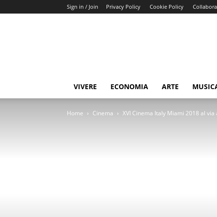
Sign in / Join
Privacy Policy
Cookie Policy
Collabora
Buongiorno
Miami
VIVERE
ECONOMIA
ARTE
MUSIC
Home
Cinema
XVI Cinema Italy Miami 2018 al via