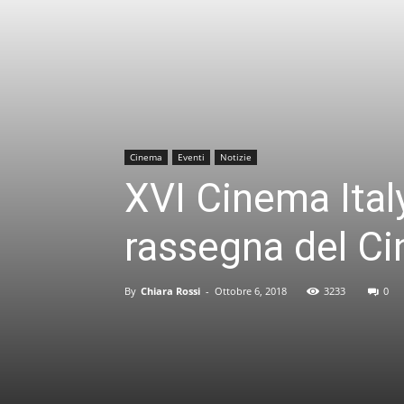
Cinema
Eventi
Notizie
XVI Cinema Ital
rassegna del Ci
By
Chiara Rossi
-
Ottobre 6, 2018
3233
0