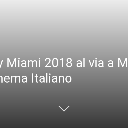
y Miami 2018 al via a 
nema Italiano