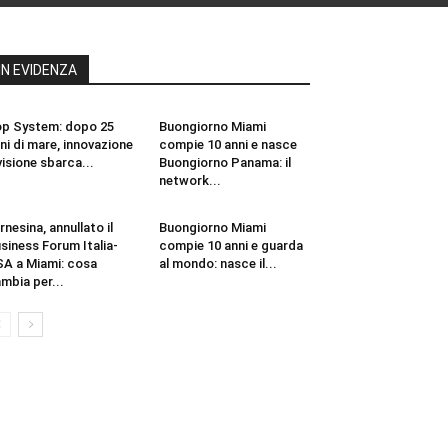
IN EVIDENZA
p System: dopo 25
Buongiorno Miami
ni di mare, innovazione
compie 10 anni e nasce
visione sbarca...
Buongiorno Panama: il
network...
rnesina, annullato il
Buongiorno Miami
siness Forum Italia-
compie 10 anni e guarda
A a Miami: cosa
al mondo: nasce il...
mbia per...