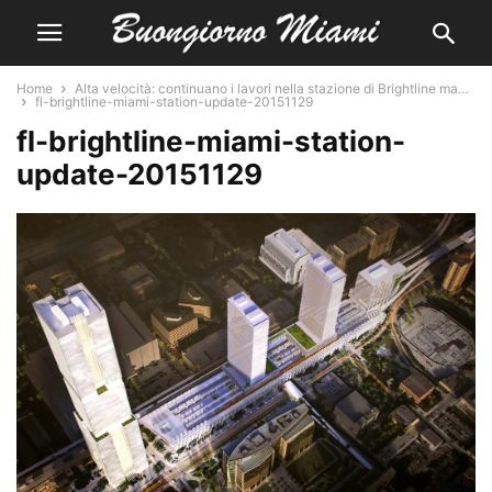
Home
Alta velocità: continuano i lavori nella stazione di Brightline ma…
fl-brightline-miami-station-update-20151129
fl-brightline-miami-station-
update-20151129