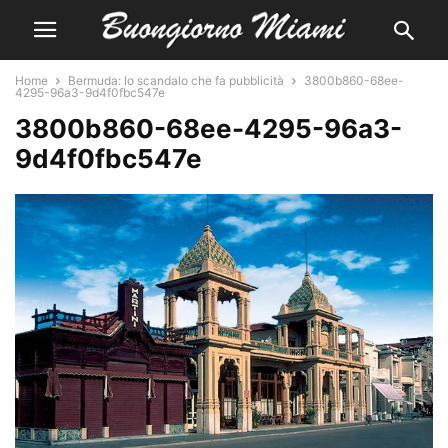
Home
Bermuda: lo scandalo che fa pubblicità
3800b860-68ee-
4295-96a3-9d4f0fbc547e
3800b860-68ee-4295-96a3-
9d4f0fbc547e