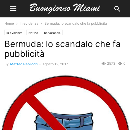
Home
In evidenza
Bermuda: lo scandalo che fa pubblicità
In evidenza
Notizie
Redazionale
Bermuda: lo scandalo che fa
pubblicità
2573
0
By
Matteo Paolicchi
-
Agosto 12, 2017