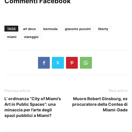
Commenti Facebook
TAGS
art deco
bermuda
giacomo puccini
liberty
miami
viareggio
Previous article
Next article
L’ ordinanza “City of Miami’s
Muore Robert Ginsburg, ex
Art in Public Spaces”: una
procuratore della Contea di
minaccia per l’arte degli
Miami-Dade
spazi pubblici a Miami?