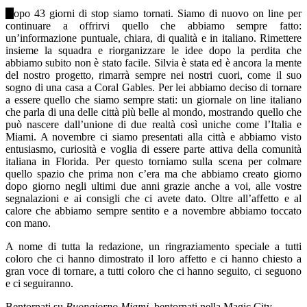
D
opo 43 giorni di stop siamo tornati. Siamo di nuovo on line per
continuare a offrirvi quello che abbiamo sempre fatto:
un’informazione puntuale, chiara, di qualità e in italiano. Rimettere
insieme la squadra e riorganizzare le idee dopo la perdita che
abbiamo subito non è stato facile. Silvia è stata ed è ancora la mente
del nostro progetto, rimarrà sempre nei nostri cuori, come il suo
sogno di una casa a Coral Gables. Per lei abbiamo deciso di tornare
a essere quello che siamo sempre stati: un giornale on line italiano
che parla di una delle città più belle al mondo, mostrando quello che
può nascere dall’unione di due realtà così uniche come l’Italia e
Miami. A novembre ci siamo presentati alla città e abbiamo visto
entusiasmo, curiosità e voglia di essere parte attiva della comunità
italiana in Florida. Per questo torniamo sulla scena per colmare
quello spazio che prima non c’era ma che abbiamo creato giorno
dopo giorno negli ultimi due anni grazie anche a voi, alle vostre
segnalazioni e ai consigli che ci avete dato. Oltre all’affetto e al
calore che abbiamo sempre sentito e a novembre abbiamo toccato
con mano.
A nome di tutta la redazione, un ringraziamento speciale a tutti
coloro che ci hanno dimostrato il loro affetto e ci hanno chiesto a
gran voce di tornare, a tutti coloro che ci hanno seguito, ci seguono
e ci seguiranno.
Bentornati su
Buongiorno Miami
, bentornati nella Magic City.