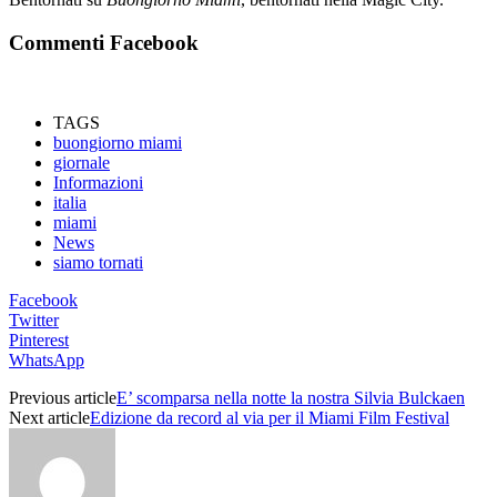
Commenti Facebook
TAGS
buongiorno miami
giornale
Informazioni
italia
miami
News
siamo tornati
Facebook
Twitter
Pinterest
WhatsApp
Previous article
E’ scomparsa nella notte la nostra Silvia Bulckaen
Next article
Edizione da record al via per il Miami Film Festival