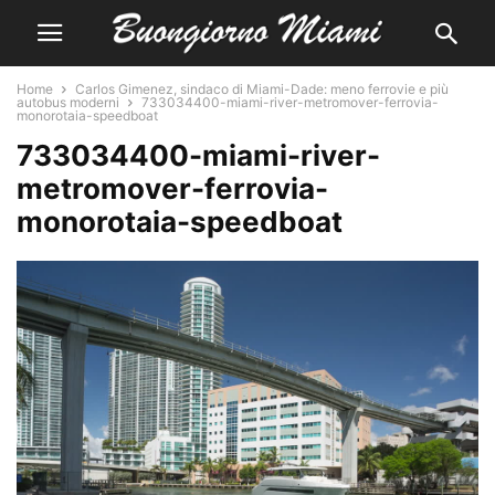
Home
Carlos Gimenez, sindaco di Miami-Dade: meno ferrovie e più
autobus moderni
733034400-miami-river-metromover-ferrovia-
monorotaia-speedboat
733034400-miami-river-
metromover-ferrovia-
monorotaia-speedboat