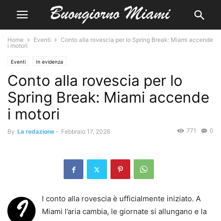
Home
Eventi
Conto alla rovescia per lo Spring Break: Miami accende
i motori
Eventi
In evidenza
Conto alla rovescia per lo
Spring Break: Miami accende
i motori
771
0
By
La redazione
-
Febbraio 17, 2026
l conto alla rovescia è ufficialmente iniziato. A
I
Miami l’aria cambia, le giornate si allungano e la