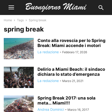
Home
Tags
Spring break
spring break
Conto alla rovescia per lo Spring
Break: Miami accende i motori
La redazione
-
Febbraio 17, 2026
Delirio a Miami Beach: il sindaco
dichiara lo stato d’emergenza
La redazione
-
Marzo 21, 2021
Spring Break 2017: una sola
meta… Miami!!!
Andrea Dominici
-
Marzo 16, 2017