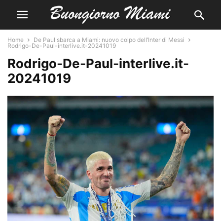
Home
De Paul sbarca a Miami: nuovo colpo dell’Inter di Messi
Rodrigo-De-Paul-interlive.it-20241019
Rodrigo-De-Paul-interlive.it-
20241019