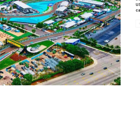
US
ca