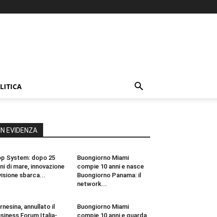
LITICA
IN EVIDENZA
p System: dopo 25
Buongiorno Miami
ni di mare, innovazione
compie 10 anni e nasce
visione sbarca...
Buongiorno Panama: il
network...
rnesina, annullato il
Buongiorno Miami
siness Forum Italia-
compie 10 anni e guarda