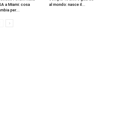
A a Miami: cosa
al mondo: nasce il...
mbia per...