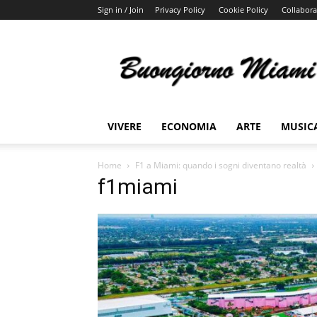
Sign in / Join
Privacy Policy
Cookie Policy
Collabora
Buongiorno
Miami
VIVERE
ECONOMIA
ARTE
MUSIC
Home
F1 a Miami: quando i sogni diventano realtà
f1miami