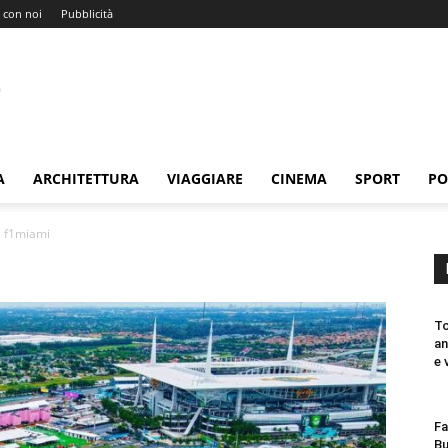
 con noi
Pubblicità
A
ARCHITETTURA
VIAGGIARE
CINEMA
SPORT
PO
f1miami
To
an
e 
Fa
Bu