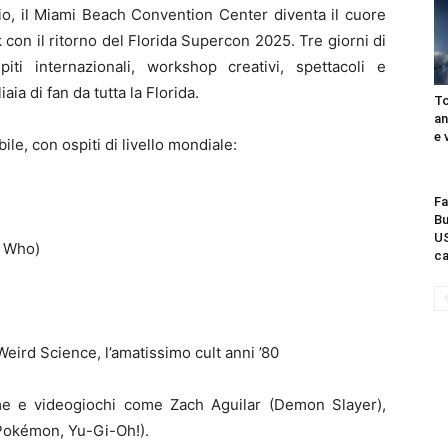
io, il Miami Beach Convention Center diventa il cuore
 con il ritorno del Florida Supercon 2025. Tre giorni di
iti internazionali, workshop creativi, spettacoli e
ia di fan da tutta la Florida.
To
an
e 
e, con ospiti di livello mondiale:
Fa
Bu
US
r Who)
ca
Weird Science, l’amatissimo cult anni ’80
e e videogiochi come Zach Aguilar (Demon Slayer),
(Pokémon, Yu-Gi-Oh!).