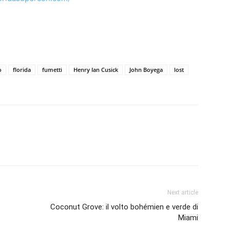
o
florida
fumetti
Henry Ian Cusick
John Boyega
lost
Next article
Coconut Grove: il volto bohémien e verde di
Miami