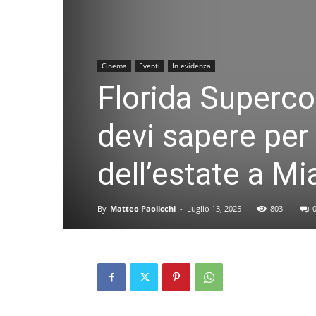
Cinema
Eventi
In evidenza
Florida Superco
devi sapere per
dell’estate a M
By
Matteo Paolicchi
-
Luglio 13, 2025
803