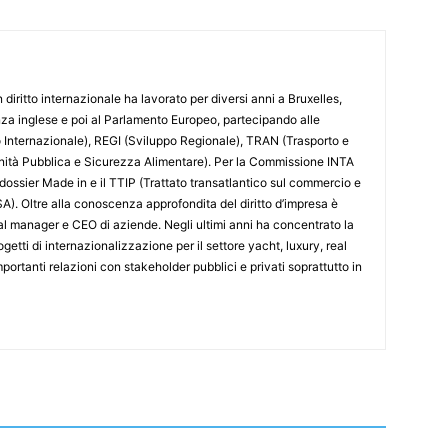
 diritto internazionale ha lavorato per diversi anni a Bruxelles,
nza inglese e poi al Parlamento Europeo, partecipando alle
nternazionale), REGI (Sviluppo Regionale), TRAN (Trasporto e
nità Pubblica e Sicurezza Alimentare). Per la Commissione INTA
 dossier Made in e il TTIP (Trattato transatlantico sul commercio e
SA). Oltre alla conoscenza approfondita del diritto d’impresa è
l manager e CEO di aziende. Negli ultimi anni ha concentrato la
etti di internazionalizzazione per il settore yacht, luxury, real
portanti relazioni con stakeholder pubblici e privati soprattutto in