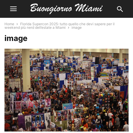
Home
Florida Supercon 2025: tutto quello che devi sapere per il
weekend più nerd dell’estate a Miami
image
image