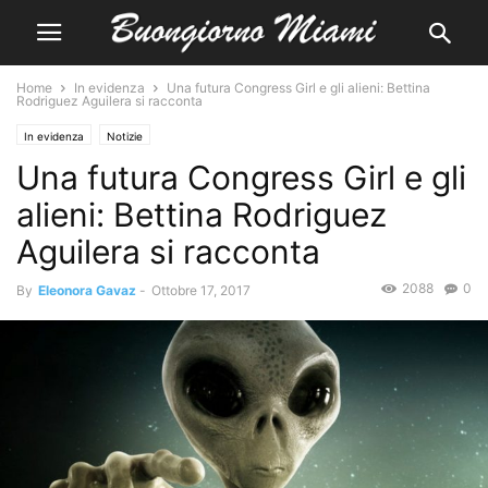
Home
In evidenza
Una futura Congress Girl e gli alieni: Bettina
Rodriguez Aguilera si racconta
In evidenza
Notizie
Una futura Congress Girl e gli
alieni: Bettina Rodriguez
Aguilera si racconta
2088
0
By
Eleonora Gavaz
-
Ottobre 17, 2017