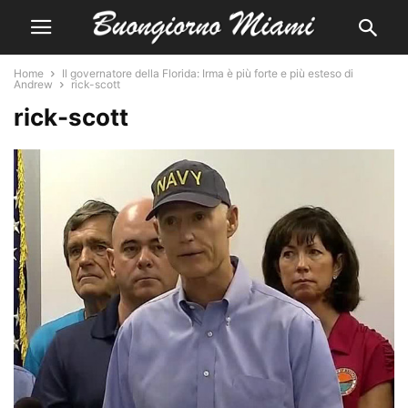
Home
Il governatore della Florida: Irma è più forte e più esteso di
Andrew
rick-scott
rick-scott