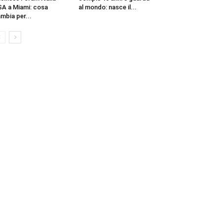
A a Miami: cosa
al mondo: nasce il...
mbia per...