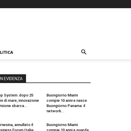
LITICA
IN EVIDENZA
p System: dopo 25
Buongiorno Miami
ni di mare, innovazione
compie 10 anni e nasce
visione sbarca...
Buongiorno Panama: il
network...
rnesina, annullato il
Buongiorno Miami
siness Forum Italia-
compie 10 anni e guarda