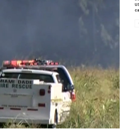
US
ca