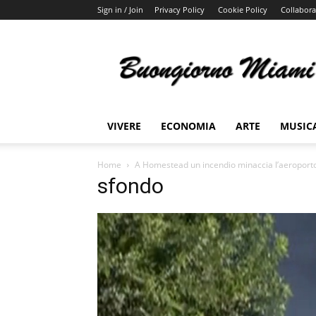
Sign in / Join
Privacy Policy
Cookie Policy
Collabora
Buongiorno
Miami
VIVERE
ECONOMIA
ARTE
MUSIC
Home
A Homestead un incendio minaccia l’aeroporto: 
sfondo