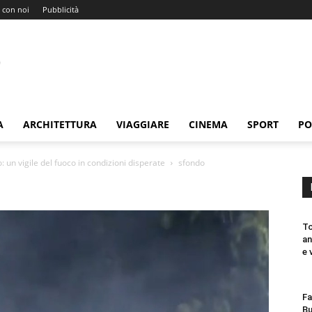
 con noi
Pubblicità
A
ARCHITETTURA
VIAGGIARE
CINEMA
SPORT
PO
un vigile del fuoco in condizioni disperate
sfondo
To
an
e 
Fa
Bu