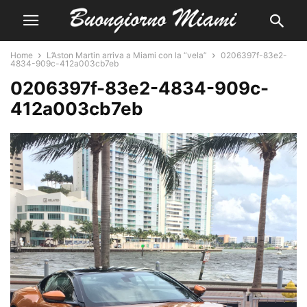
Home
L’Aston Martin arriva a Miami con la “vela”
0206397f-83e2-
4834-909c-412a003cb7eb
0206397f-83e2-4834-909c-
412a003cb7eb