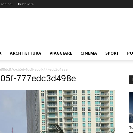
 con noi
Pubblicità
A
ARCHITETTURA
VIAGGIARE
CINEMA
SPORT
PO
e88dc87c-cb5d-46c9-805f-777edc3d498e
805f-777edc3d498e
To
an