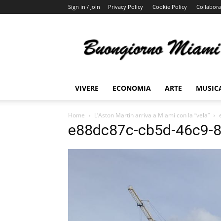
Sign in / Join
Privacy Policy
Cookie Policy
Collabora
Buongiorno
Miami
VIVERE
ECONOMIA
ARTE
MUSIC
Home
L’Aston Martin arriva a Miami con la “vela”
e88dc87c-cb5d-46c9-