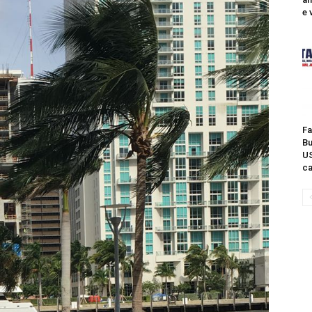
e 
Fa
Bu
US
ca