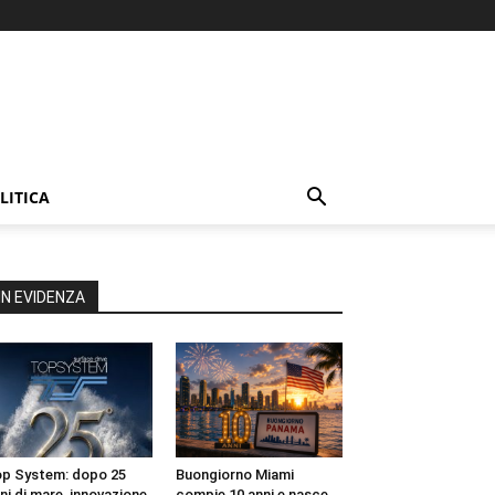
LITICA
IN EVIDENZA
p System: dopo 25
Buongiorno Miami
ni di mare, innovazione
compie 10 anni e nasce