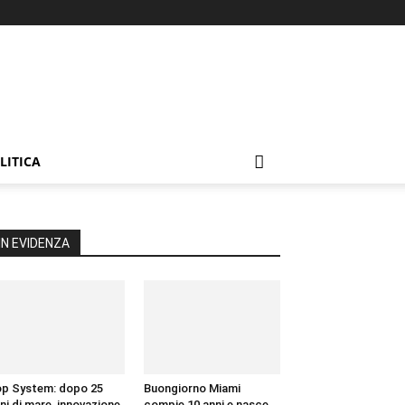
LITICA
IN EVIDENZA
p System: dopo 25
Buongiorno Miami
ni di mare, innovazione
compie 10 anni e nasce