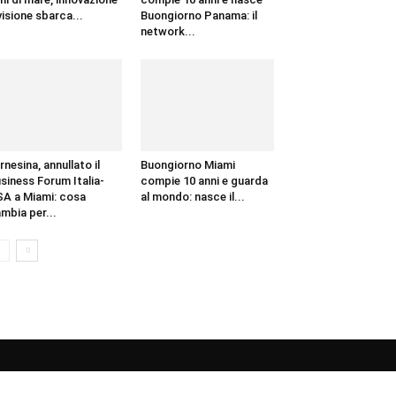
visione sbarca...
Buongiorno Panama: il
network...
rnesina, annullato il
Buongiorno Miami
siness Forum Italia-
compie 10 anni e guarda
A a Miami: cosa
al mondo: nasce il...
mbia per...