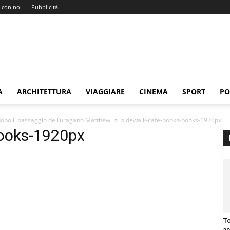
 con noi
Pubblicità
A
ARCHITETTURA
VIAGGIARE
CINEMA
SPORT
PO
 dopo il passaggio dell’uragano Matthew
sidewalk-cafe-books-books-1920px
books-1920px
To
an