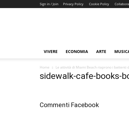
Sign in / Join
Privacy Policy
Cookie Policy
Collabora
Buongiorno
Miami
VIVERE
ECONOMIA
ARTE
MUSIC
Home
Le attività di Miami Beach riaprono i battenti
sidewalk-cafe-books-
Commenti Facebook