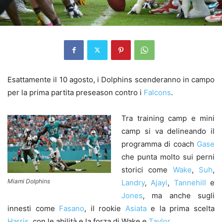
Esattamente il 10 agosto, i Dolphins scenderanno in campo
per la prima partita preseason contro i
Falcons
.
Tra training camp e mini
camp si va delineando il
programma di coach
Gase
che punta molto sui perni
storici come
Wake
,
Suh
,
Miami Dolphins
Landry
,
Ajayi
,
Tannehill
e
Jones
, ma anche sugli
innesti come
Fasano
, il rookie
Asiata
e la prima scelta
Harris
, con le abilità e la forza di Wake e
Taylor
.