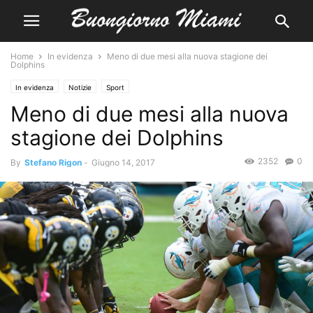
Home
In evidenza
Meno di due mesi alla nuova stagione dei
Dolphins
In evidenza
Notizie
Sport
Meno di due mesi alla nuova
stagione dei Dolphins
2352
0
By
Stefano Rigon
-
Giugno 14, 2017