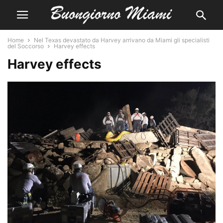
Home
Nel Texas devastato da Harvey arrivano da Miami gli specialisti
del Soccorso
Harvey effects
Harvey effects